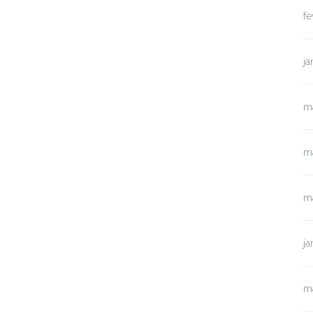
fe
ja
m
m
m
ja
m