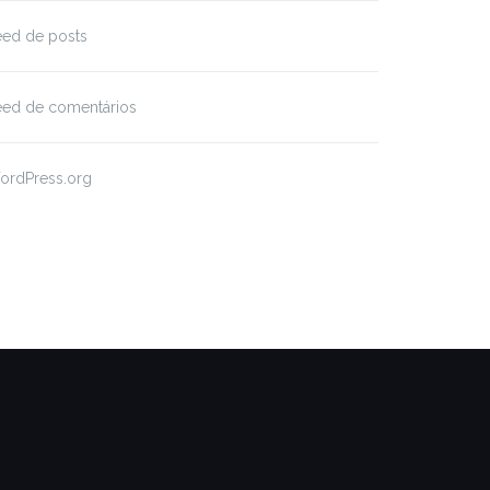
eed de posts
eed de comentários
ordPress.org