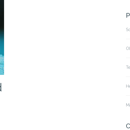
P
S
O
T
d
He
M
C