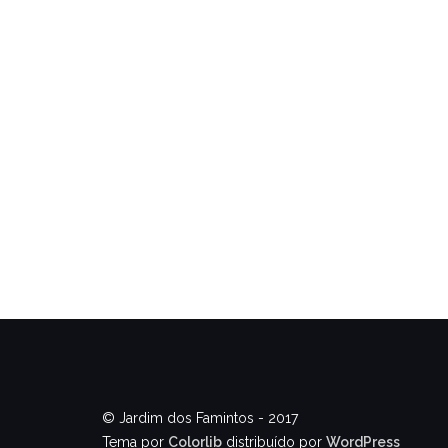
© Jardim dos Famintos - 2017
Tema por
Colorlib
distribuído por
WordPress