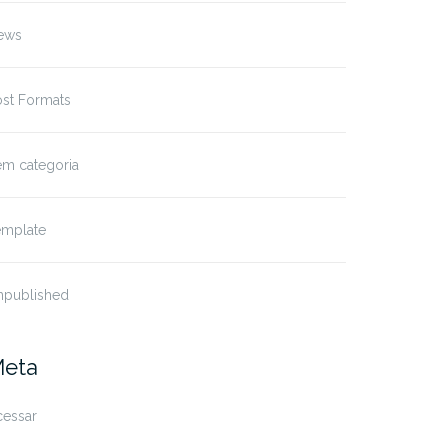
ews
ost Formats
em categoria
emplate
npublished
eta
cessar