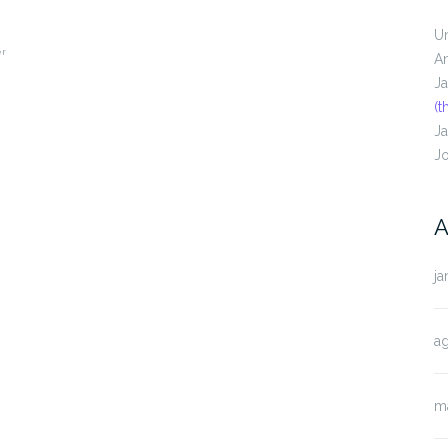
U
er
A
J
(t
J
J
A
ja
a
m