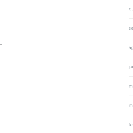
o
s
–
a
j
m
m
fe