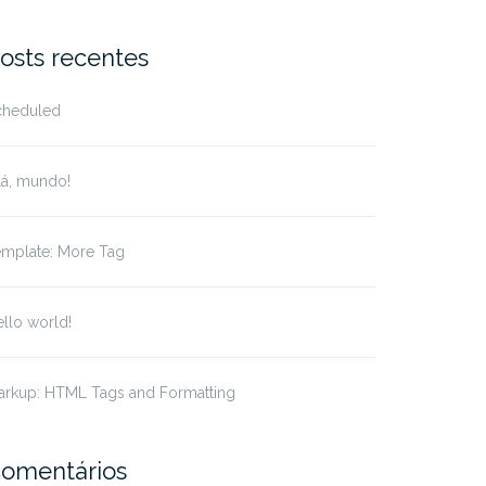
osts recentes
cheduled
lá, mundo!
emplate: More Tag
llo world!
arkup: HTML Tags and Formatting
omentários