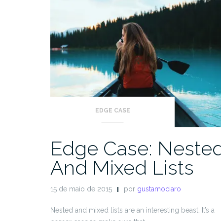
EDGE CASE
Edge Case: Neste
And Mixed Lists
15 de maio de 2015
por
gustamociaro
Nested and mixed lists are an interesting beast. It’s a