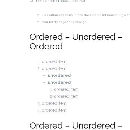
corner case to make sure that
Lists within lists do not break the ordered list numbering ord
Your list styles go deep enough.
Ordered – Unordered –
Ordered
ordered item
ordered item
unordered
unordered
ordered item
ordered item
ordered item
ordered item
Ordered – Unordered –