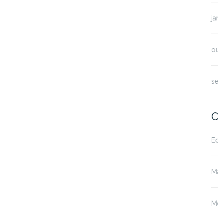
ja
o
s
C
E
M
M