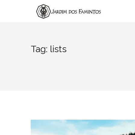
Pular
para
conteúdo
Tag:
lists