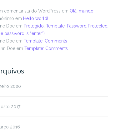
m comentarista do WordPress
em
Olá, mundo!
nônimo
em
Hello world!
ane Doe
em
Protegido: Template: Password Protected
he password is “enter”)
ane Doe
em
Template: Comments
ohn Doe
em
Template: Comments
rquivos
neiro 2020
gosto 2017
arço 2016