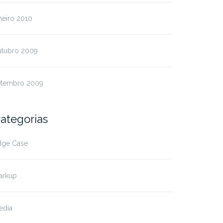
neiro 2010
utubro 2009
etembro 2009
ategorias
dge Case
arkup
edia