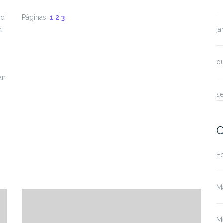
ed
Páginas:
1
2
3
d
ja
o
an
s
C
E
M
M