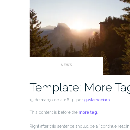
NEWS
Template: More Ta
15 de março de 2016
por
gustamociaro
This content is before the
more tag
.
Right after this sentence should be a “continue readin