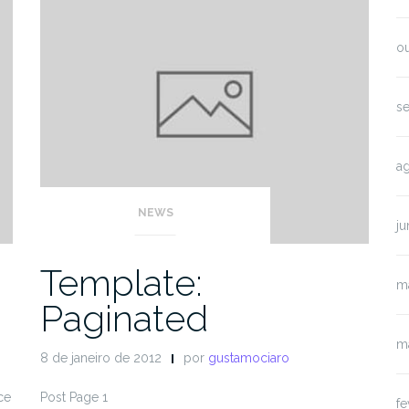
o
s
a
NEWS
j
Template:
m
Paginated
m
8 de janeiro de 2012
por
gustamociaro
ce
Post Page 1
fe