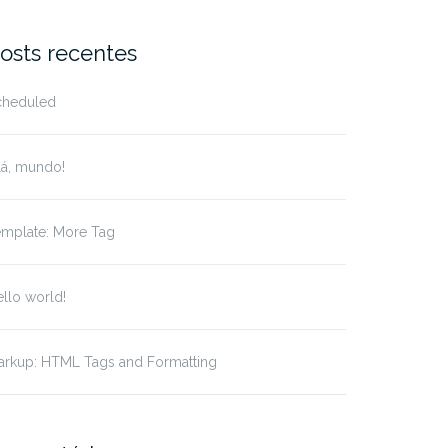
r:
osts recentes
cheduled
lá, mundo!
emplate: More Tag
llo world!
arkup: HTML Tags and Formatting