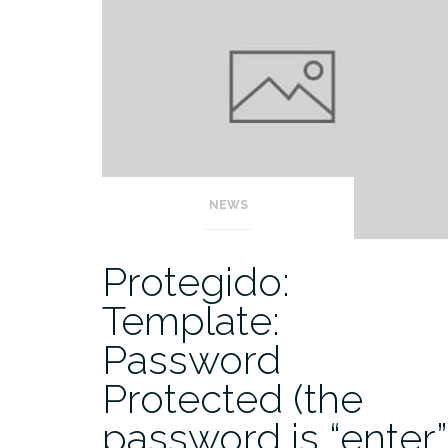
NEWS
Protegido:
Template:
Password
Protected (the
password is “enter”