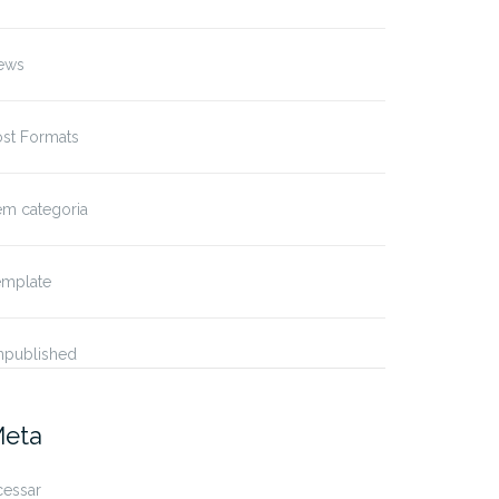
ews
ost Formats
em categoria
emplate
npublished
eta
cessar