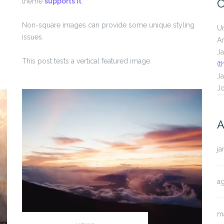
theme
supports it
.
C
Non-square images can provide some unique styling
U
issues.
A
J
This post tests a vertical featured image.
(t
J
J
A
ja
a
m