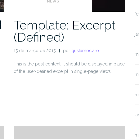
NEWS
fe
d
Template: Excerpt
(Defined)
ja
15 de março de 2015
por
gustamociaro
m
This is the post content. It should be displayed in place
of the user-defined excerpt in single-page views.
m
m
ja
m