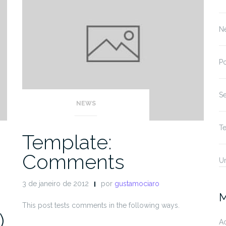
N
P
S
NEWS
T
Template:
Comments
U
3 de janeiro de 2012
por
gustamociaro
M
This post tests comments in the following ways.
)
A