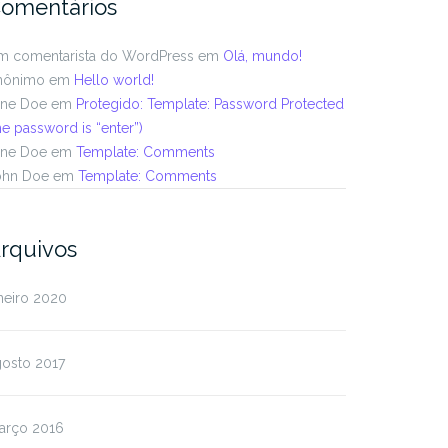
omentários
m comentarista do WordPress
em
Olá, mundo!
nônimo
em
Hello world!
ane Doe
em
Protegido: Template: Password Protected
he password is “enter”)
ane Doe
em
Template: Comments
ohn Doe
em
Template: Comments
rquivos
neiro 2020
gosto 2017
arço 2016