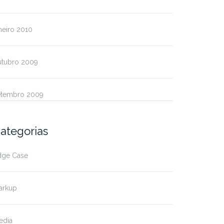
neiro 2010
utubro 2009
etembro 2009
ategorias
dge Case
arkup
edia