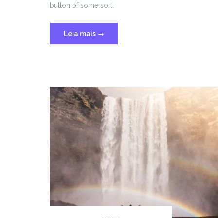
button of some sort.
“Template:
Leia mais
→
More
Tag”