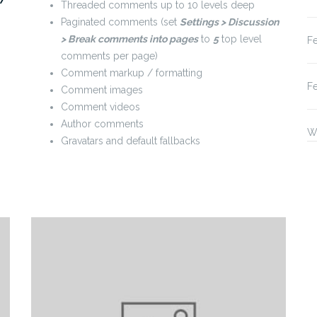
Threaded comments up to 10 levels deep
Paginated comments (set
Settings > Discussion
> Break comments into pages
to
5
top level
F
comments per page)
Comment markup / formatting
F
Comment images
Comment videos
Author comments
W
Gravatars and default fallbacks