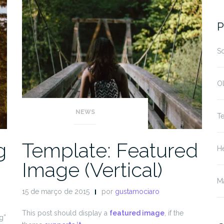
fo
P
S
O
NEWS
T
g
Template: Featured
He
Image (Vertical)
M
15 de março de 2015
por
gustamociaro
This post should display a
featured image
, if the
g”