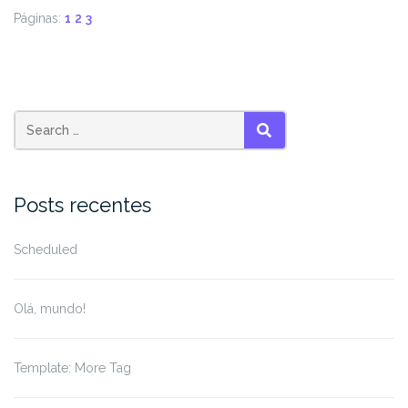
Páginas:
1
2
3
Search
SEARCH
for:
Posts recentes
Scheduled
Olá, mundo!
Template: More Tag