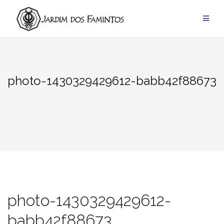
Pular
para
conteúdo
photo-1430329429612-babb42f88673
photo-1430329429612-
babb42f88673