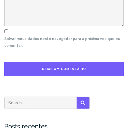
Salvar meus dados neste navegador para a próxima vez que eu
comentar.
Search
SEARCH
for:
Posts recentes