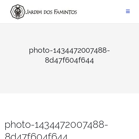
Pular
para
conteúdo
photo-1434472007488-
8d47f604f644
photo-1434472007488-
8d47f604f644