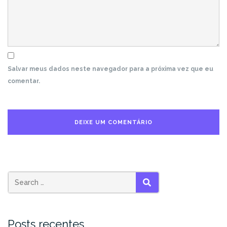
Salvar meus dados neste navegador para a próxima vez que eu
comentar.
Search
SEARCH
for:
Posts recentes