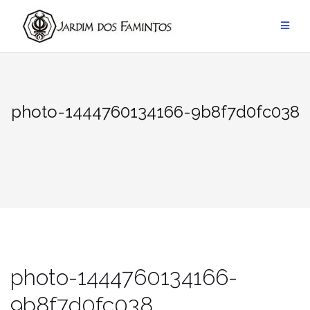
Pular
para
conteúdo
photo-1444760134166-9b8f7d0fc038
photo-1444760134166-
9b8f7d0fc038