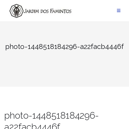
Pular
para
conteúdo
photo-1448518184296-a22facb4446f
photo-1448518184296-
a22facb4446f