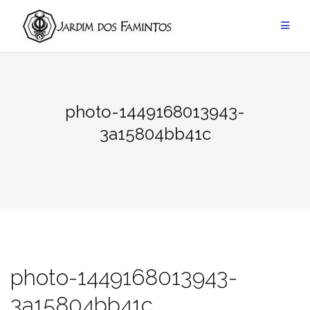
Pular
para
conteúdo
photo-1449168013943-
3a15804bb41c
photo-1449168013943-
3a15804bb41c