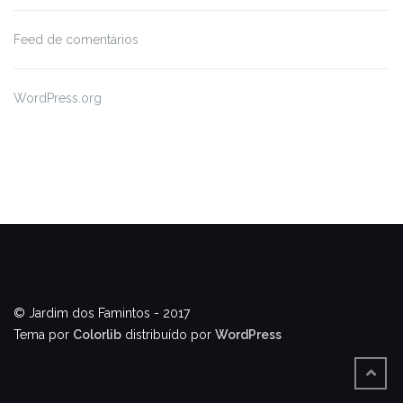
Feed de comentários
WordPress.org
© Jardim dos Famintos - 2017
Tema por
Colorlib
distribuído por
WordPress