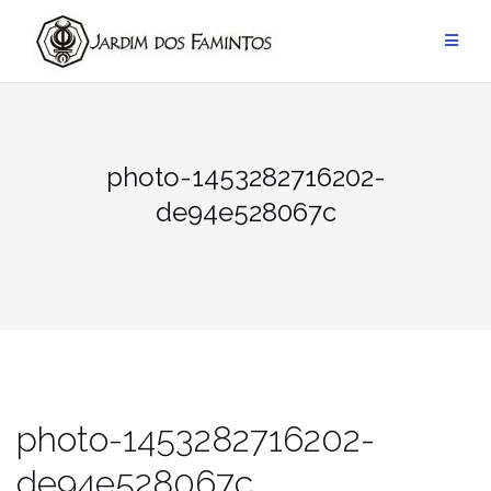
Pular
para
conteúdo
photo-1453282716202-
de94e528067c
photo-1453282716202-
de94e528067c