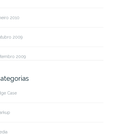
neiro 2010
utubro 2009
etembro 2009
ategorias
dge Case
arkup
edia