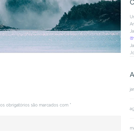
C
U
A
J
(t
J
J
A
ja
s obrigatórios são marcados com
*
a
m