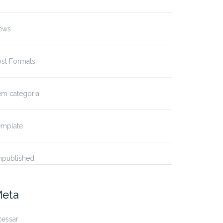
ews
ost Formats
em categoria
emplate
npublished
eta
cessar