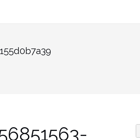
0155d0b7a39
56851563-
S