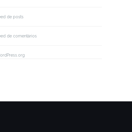
eed de posts
eed de comentários
ordPress.org