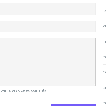
fe
ja
m
m
m
ja
róxima vez que eu comentar.
m