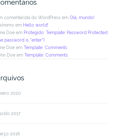
omentários
m comentarista do WordPress
em
Olá, mundo!
nônimo
em
Hello world!
ane Doe
em
Protegido: Template: Password Protected
he password is “enter”)
ane Doe
em
Template: Comments
ohn Doe
em
Template: Comments
rquivos
neiro 2020
gosto 2017
arço 2016