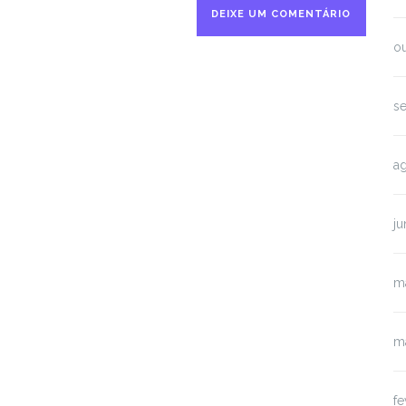
o
s
a
j
m
m
fe