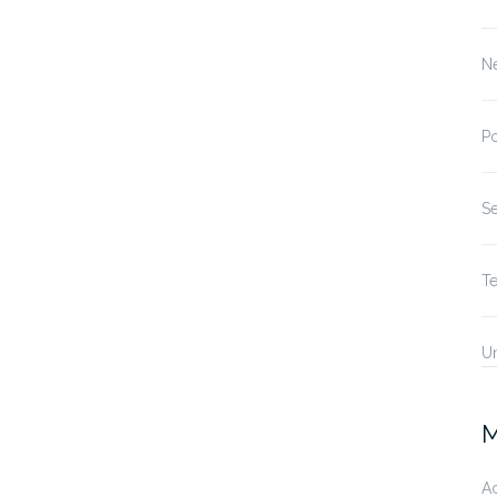
N
P
S
T
U
M
A