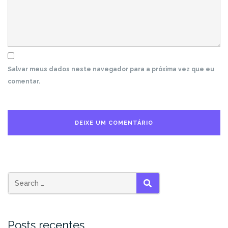
Salvar meus dados neste navegador para a próxima vez que eu
comentar.
Search
SEARCH
for:
Posts recentes