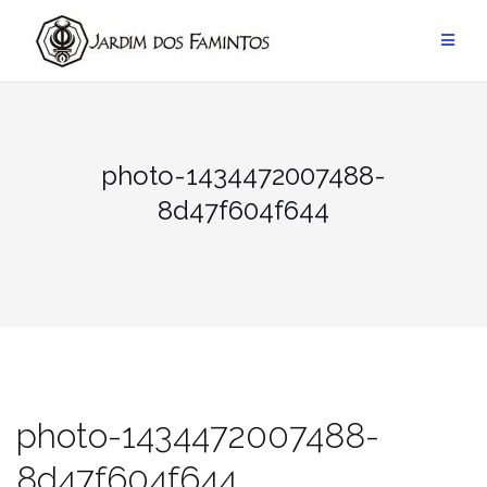
Pular
para
conteúdo
photo-1434472007488-
8d47f604f644
photo-1434472007488-
8d47f604f644