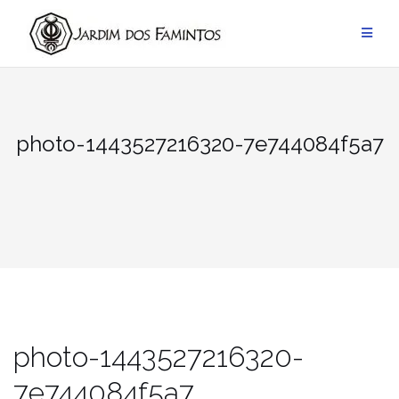
Pular
para
conteúdo
photo-1443527216320-7e744084f5a7
photo-1443527216320-
7e744084f5a7