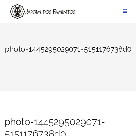
Pular
para
conteúdo
photo-1445295029071-5151176738d0
photo-1445295029071-
5151176738d0