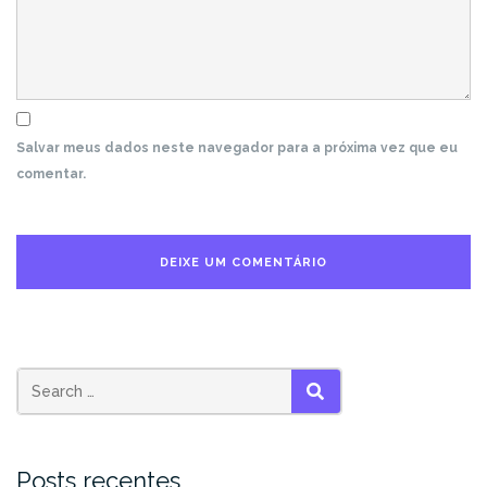
Salvar meus dados neste navegador para a próxima vez que eu
comentar.
Search
SEARCH
for:
Posts recentes