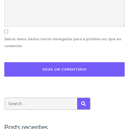
Salvar meus dados neste navegador para a próxima vez que eu
comentar.
Search
SEARCH
for:
Posts recentes