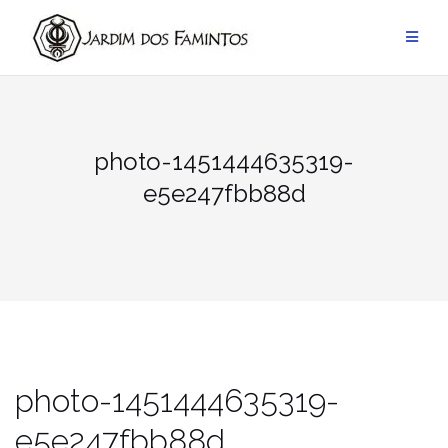
Pular
para
conteúdo
photo-1451444635319-
e5e247fbb88d
photo-1451444635319-
e5e247fbb88d