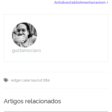
Antidisestablishmentarianism
gustamociaro
edge case
layout
title
Artigos relacionados