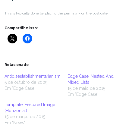
This is typically done by placing the permalink on the post date.
Compartilhe isso:
Relacionado
Antidisestablishmentarianism
Edge Case: Nested And
5 de outubro de 2009
Mixed Lists
Em "Edge Case"
15 de maio de 2015
Em "Edge Case"
Template: Featured Image
(Horizontal)
15 de março de 2015
Em "News"