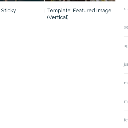
o
 Sticky
Template: Featured Image
Tem
(Vertical)
(Ho
s
a
j
m
m
fe