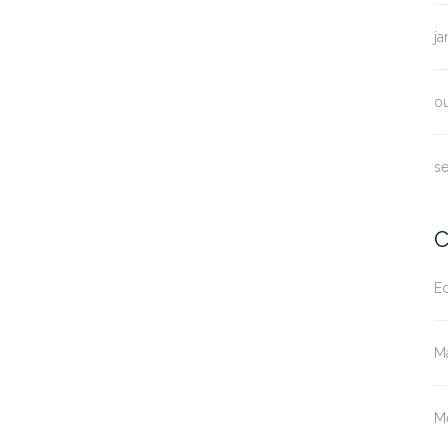
ja
o
s
C
E
M
M