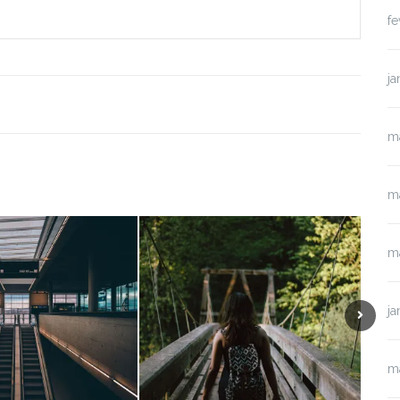
fe
ja
m
m
m
ja
m