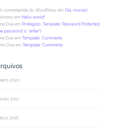
m comentarista do WordPress
em
Olá, mundo!
nônimo
em
Hello world!
ane Doe
em
Protegido: Template: Password Protected
he password is “enter”)
ane Doe
em
Template: Comments
ohn Doe
em
Template: Comments
rquivos
neiro 2020
gosto 2017
arço 2016