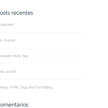
osts recentes
cheduled
lá, mundo!
emplate: More Tag
llo world!
arkup: HTML Tags and Formatting
omentários