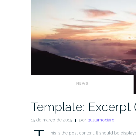
NEWS
Template: Excerpt 
15 de março de 2015
por
gustamociaro
T
his is the post content. It should be displa