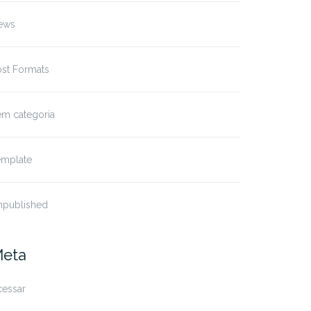
ews
ost Formats
em categoria
emplate
npublished
eta
cessar