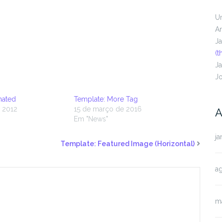
U
A
J
(t
J
J
nated
Template: More Tag
e 2012
15 de março de 2016
A
Em "News"
ja
Template: Featured Image (Horizontal)
a
m