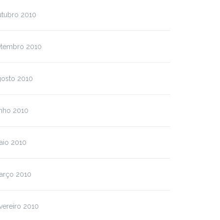
utubro 2010
plate: Featured Image
Template: Excerpt
rizontal)
(Generated)
etembro 2010
gosto 2010
unho 2010
aio 2010
arço 2010
vereiro 2010