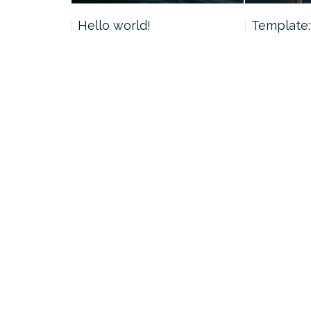
 Tag
Hello world!
Template: