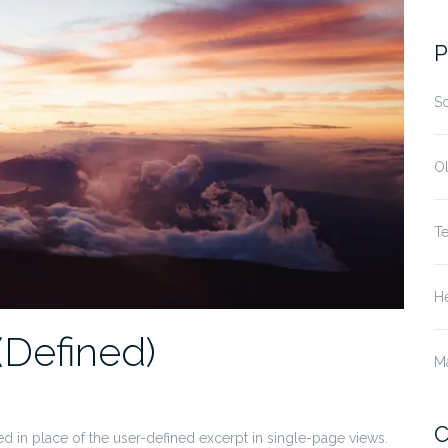
P
S
O
T
He
(Defined)
M
C
yed in place of the user-defined excerpt in single-page views.