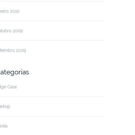
neiro 2010
utubro 2009
etembro 2009
ategorias
dge Case
arkup
edia