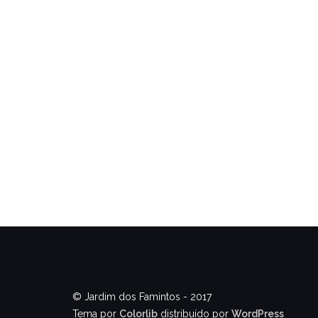
© Jardim dos Famintos - 2017
Tema por
Colorlib
distribuído por
WordPress