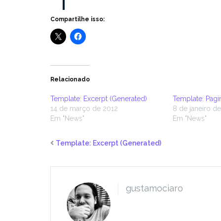
Compartilhe isso:
Relacionado
Template: Excerpt (Generated)
Template: Pagi
14 de março de 2012
8 de janeiro d
Em "News"
Em "News"
Template: Excerpt (Generated)
gustamociaro