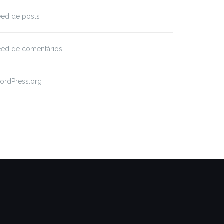
eed de posts
eed de comentários
ordPress.org