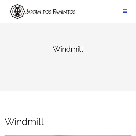
Pular
para
conteúdo
Windmill
Windmill