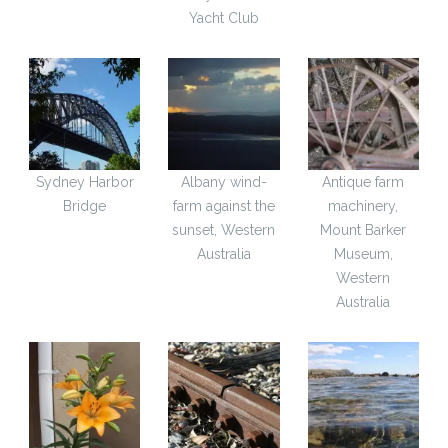
Yacht Club
Sydney Harbor
Albany wind-
Antique farm
Bridge
farm against the
machinery,
sunset, Western
Mount Barker
Australia
Museum,
Western
Australia