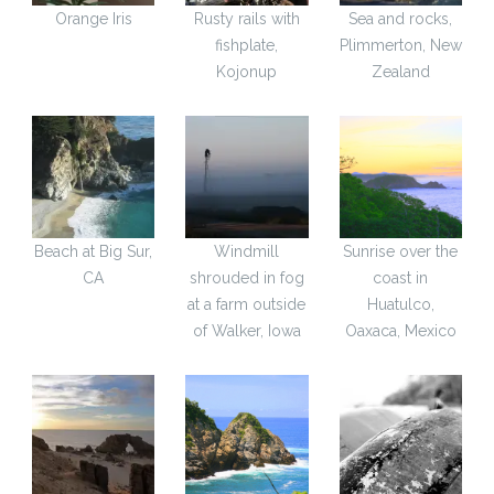
Orange Iris
Rusty rails with
Sea and rocks,
fishplate,
Plimmerton, New
Kojonup
Zealand
Beach at Big Sur,
Windmill
Sunrise over the
CA
shrouded in fog
coast in
at a farm outside
Huatulco,
of Walker, Iowa
Oaxaca, Mexico