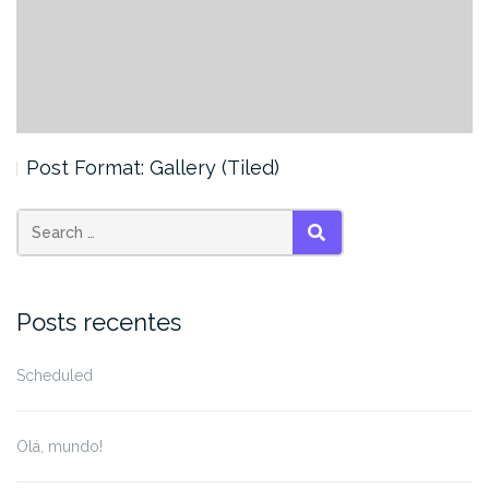
Post Format: Gallery (Tiled)
Search
SEARCH
for:
Posts recentes
Scheduled
Olá, mundo!