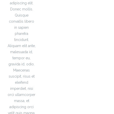
adipiscing elit.
Donec mollis.
Quisque
convallis libero
in sapien
pharetra
tincidunt.
Aliquam elit ante,
malesuada id,
tempor eu,
gravida id, odio.
Maecenas
suscipit, risus et
eleifend
imperdiet, nisi
orci ullamcorper
massa, et
adipiscing orci
velit quis magna.