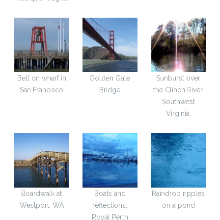
Bell on wharf in
Golden Gate
Sunburst over
San Francisco
Bridge
the Clinch River,
Southwest
Virginia.
Boardwalk at
Boats and
Raindrop ripples
Westport, WA
reflections,
on a pond
Royal Perth