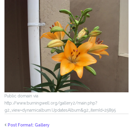
Public domain via
http://www.burningwell.org/gallery2/main.php?
g2_view=dynamicalbum.UpdatesAlbum&g2_itemId=25895
Post Format: Gallery