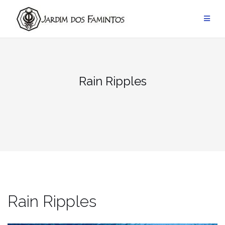
Pular
para
conteúdo
Rain Ripples
Rain Ripples