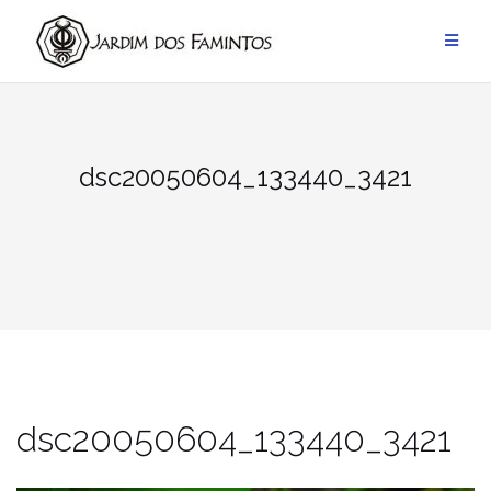
Pular
para
conteúdo
dsc20050604_133440_3421
dsc20050604_133440_3421