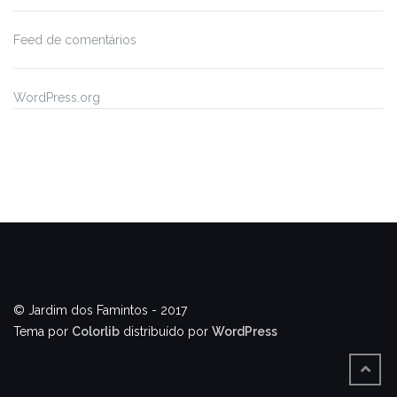
Feed de comentários
WordPress.org
© Jardim dos Famintos - 2017
Tema por
Colorlib
distribuído por
WordPress
BACK