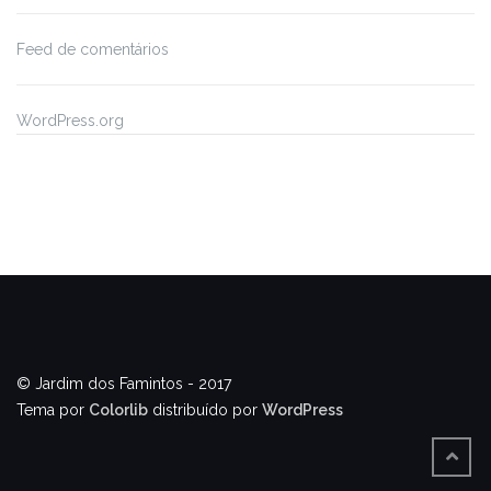
Feed de comentários
WordPress.org
© Jardim dos Famintos - 2017
Tema por
Colorlib
distribuído por
WordPress
BACK