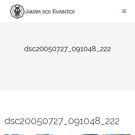
Pular
para
conteúdo
dsc20050727_091048_222
dsc20050727_091048_222