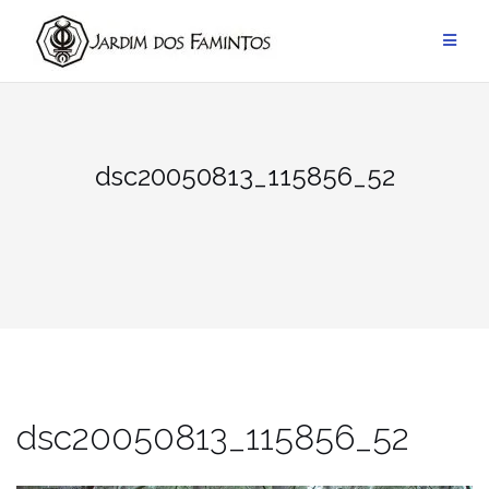
Pular
para
conteúdo
dsc20050813_115856_52
dsc20050813_115856_52