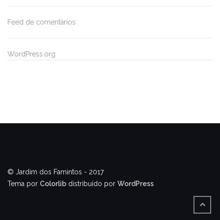
Feed de comentários
WordPress.org
© Jardim dos Famintos - 2017
Tema por
Colorlib
distribuído por
WordPress
BACK