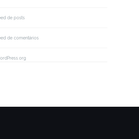
eed de posts
eed de comentários
ordPress.org