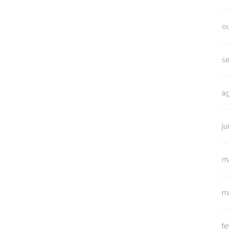
o
s
a
j
m
m
fe