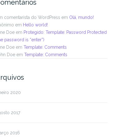
omentários
m comentarista do WordPress
em
Olá, mundo!
nônimo
em
Hello world!
ane Doe
em
Protegido: Template: Password Protected
he password is “enter”)
ane Doe
em
Template: Comments
ohn Doe
em
Template: Comments
rquivos
neiro 2020
gosto 2017
arço 2016