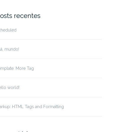
r:
osts recentes
cheduled
lá, mundo!
emplate: More Tag
llo world!
arkup: HTML Tags and Formatting