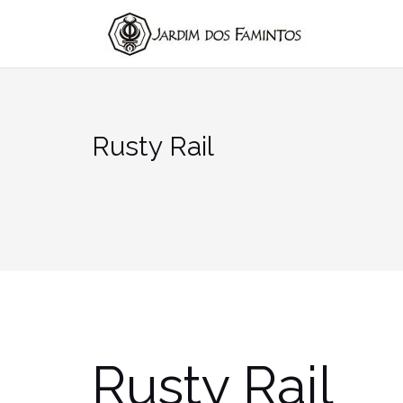
Pular
para
conteúdo
Rusty Rail
Rusty Rail