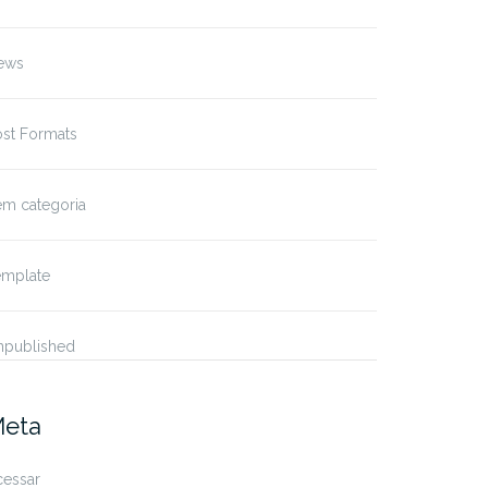
ews
ost Formats
em categoria
emplate
npublished
eta
cessar