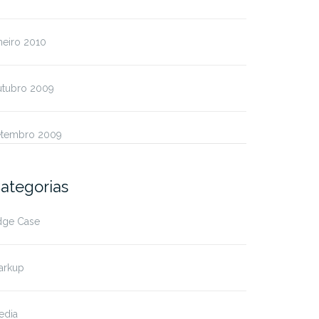
neiro 2010
utubro 2009
etembro 2009
ategorias
dge Case
arkup
edia