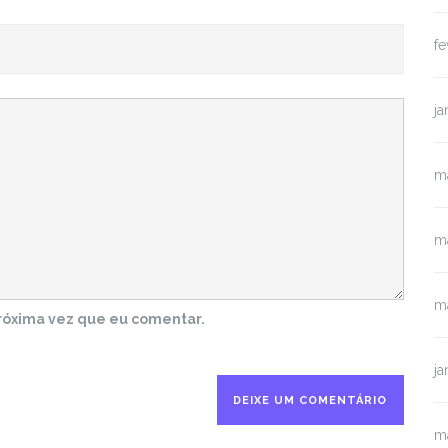
fe
ja
m
m
m
róxima vez que eu comentar.
ja
m