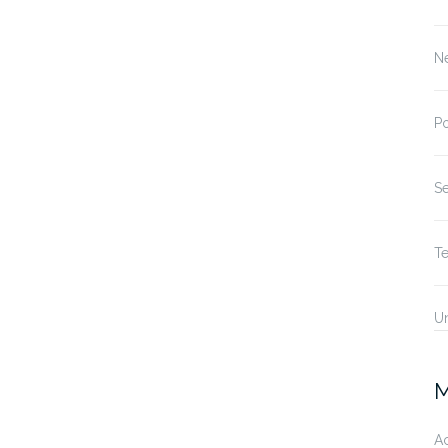
N
P
S
T
U
M
A