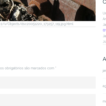
C
U
A
ry2/v/Objects/dsc20051220_173257_119.jpg.html
J
(t
J
J
A
s obrigatórios são marcados com
*
ja
a
m