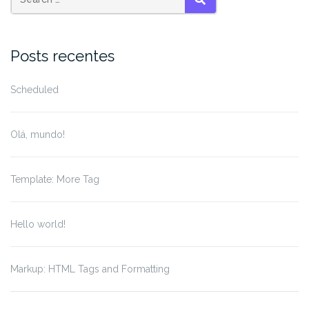
Search
SEARCH
for:
Posts recentes
Scheduled
Olá, mundo!
Template: More Tag
Hello world!
Markup: HTML Tags and Formatting