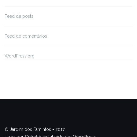
Feed de posts
Feed de comentários
WordPress.org
© Jardim dos Famintos - 2017
Tema por
Colorlib
distribuído por
WordPress