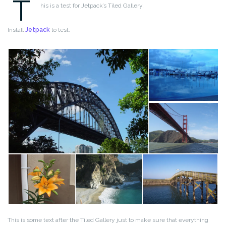
T
his is a test for Jetpack’s Tiled Gallery.
Install
Jetpack
to test.
This is some text after the Tiled Gallery just to make sure that everything